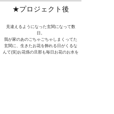
★プロジェクト後
見違えるようになった玄関になって数
日。
我が家のあのごちゃごちゃしまくってた
玄関に、生きたお花を飾れる日がくるな
んて(笑)お花係の旦那も毎日お花のお水を
かえてくれてる。
玄関プロジェクトをおえて、旦那はまた
色々感じているみたいだ。
仕事は順調に増えて、忙しくなってる。
今回は旦那が精神的にイライラしたりも
したみたいだけど、これもエネルギーが
急激に整ってきはじめた勢いに旦那自身
がついていけていないと分かって彼も納
得できた様子。