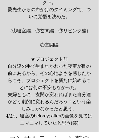
クト。
愛先生からの声かけのタイミングで、つ
いに覚悟を決めた。
​（
①寝室編
、②玄関編、
③リビング編
）
②玄関編
★プロジェクト前
自分達の手で生まれかわった
寝室
が目の
前にあるから、その心地よさを感じたか
らこそ、プロジェクトを新たに始めるこ
とには何の不安もなかった。
夫婦ともに、玄関が変わればまた自分達
がどう劇的に変わるんだろう！という楽
しみしかなかったと思う。
私は、寝室のbeforeとafterの画像を見ては
ニマニマしていたと思う(笑)